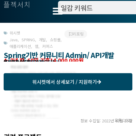
플젝서치
위시켓
리포팅
Java
,
SPRING
,
개발
,
쇼핑몰
,
애플리케이션
,
웹
,
커머스
Spring기반 커뮤니티 Admin/ API개발
4~7년 차, 60일 기준14,000,000원
작업방식 : 기간제(상주)
모집기한 : 2022년 03월 04일 2일
예상기간 : 60일
위시켓등록일자 : 2022.02.18.
위시켓
에서 상세보기 / 지원하기
오후 10:29
정보 수집일: 2022년 02월 23일