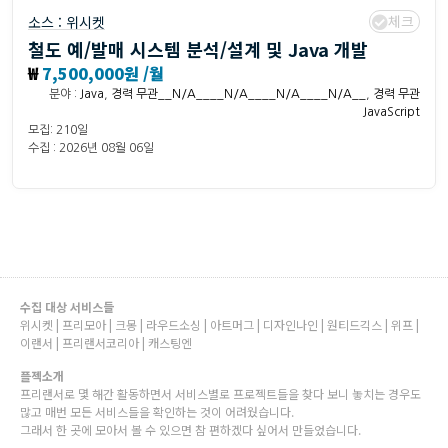
체크
소스 :
위시켓
철도 예/발매 시스템 분석/설계 및 Java 개발
₩
7,500,000원 /월
분야 :
Java
,
경력 무관__N/A____N/A____N/A____N/A__
,
경력 무관
JavaScript
모집: 210일
수집 : 2026년 08월 06일
수집 대상 서비스들
위시켓 | 프리모아 | 크몽 | 라우드소싱 | 아트머그 | 디자인나인 | 원티드긱스 | 위프 |
이랜서 | 프리랜서코리아 | 캐스팅엔
플젝소개
프리랜서로 몇 해간 활동하면서 서비스별로 프로젝트들을 찾다 보니 놓치는 경우도
많고 매번 모든 서비스들을 확인하는 것이 어려웠습니다.
그래서 한 곳에 모아서 볼 수 있으면 참 편하겠다 싶어서 만들었습니다.