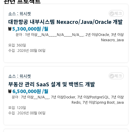
관련 프로젝트
체크
소스 :
위시켓
대한항공 내부시스템 Nexacro/Java/Oracle 개발
₩
5,300,000원 /월
분야 :
1년 이상__N/A____N/A____N/A__
,
2년 이상Oracle
,
3년 이상
Nexacro
,
Java
모집: 360일
수집 : 2026년 08월 06일
체크
소스 :
위시켓
부동산 관리 SaaS 설계 및 백엔드 개발
₩
6,500,000원 /월
분야 :
7년 이상__N/A__
,
7년 이상Docker
,
7년 이상PostgreSQL
,
7년 이상
Redis
,
7년 이상Spring Boot
,
Java
모집: 120일
수집 : 2026년 08월 06일