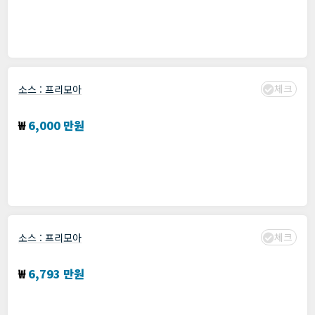
모집: 기간 : 프리모아에서 확인
수집 : 2024년 01월 19일
체크
소스 :
프리모아
웹 기반 관제 서비스/시스템 기능 개발
₩
6,000 만원
분야 :
JavaScript
,
JSP
,
SPRING
,
SpringBoot
,
thymeleaf
,
개발
모집: 기간 : 프리모아에서 확인
수집 : 2024년 01월 19일
체크
소스 :
프리모아
React 기반 스마트 스토어 통합관제 백오피스 개발
₩
6,793 만원
분야 :
amplify
,
appSync
,
AWS
,
JavaScript
,
lambda
,
react
,
개발
모집: 기간 : 프리모아에서 확인
수집 : 2024년 01월 19일