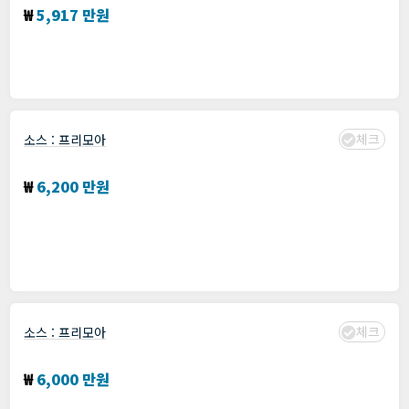
₩
5,917 만원
분야 :
개발
모집: 기간 : 프리모아에서 확인
수집 : 2024년 01월 19일
체크
소스 :
프리모아
서울관광지식정보 웹사이트 개편
₩
6,200 만원
분야 :
Java
,
개발
,
전자정부프레임워크
모집: 기간 : 프리모아에서 확인
수집 : 2024년 01월 19일
체크
소스 :
프리모아
Unity기반 유아용 애니/AR관련 앱운영단 유지보수
₩
6,000 만원
분야 :
Golang
,
Unity
,
WebRTC
,
개발