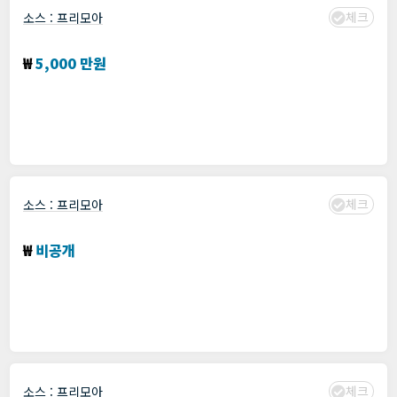
체크
소스 :
프리모아
데이터 시각화 솔루션 기능 업그레이드
₩
5,000 만원
분야 :
AngularJS
,
back end
,
DBMS
,
Django
,
Front-end
,
Linux
,
Python
,
개
발
모집: 기간 : 프리모아에서 확인
수집 : 2024년 01월 19일
체크
소스 :
프리모아
유저 맞춤형 정부 지원제도 검색/정보 제공 앱구축
₩
비공개
분야 :
Android
,
DB
,
deeplearning
,
iOS
,
Photoshop
,
SERVER
,
개발
모집: 기간 : 프리모아에서 확인
수집 : 2024년 01월 19일
체크
소스 :
프리모아