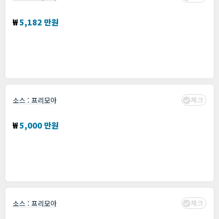
Data 현황 분석 및 조회 시스템 Back end 개발자
₩
5,182 만원
분야 :
Node.js
,
개발
모집: 기간 : 프리모아에서 확인
수집 : 2024년 01월 19일
체크
소스 :
프리모아
제공되는 알고리즘 기반 의료 영상 분석 웹구축
₩
5,000 만원
분야 :
C#
,
matlab
,
web base
,
개발
,
개발언어제안
,
디자인
모집: 기간 : 프리모아에서 확인
수집 : 2024년 01월 19일
체크
소스 :
프리모아
명품 패션거래 플랫폼 App&Web 개발 (디자인제공)