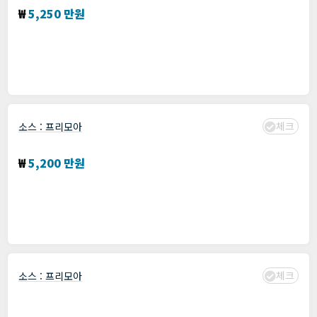
₩
5,250 만원
분야 :
APP
,
SERVER
,
Web
,
개발
모집: 기간 : 프리모아에서 확인
수집 : 2024년 01월 19일
체크
소스 :
프리모아
LMS 구조의 내부 관리용 웹백오피스 개발
₩
5,200 만원
분야 :
AngularJS
,
Bootstrap
,
Java
,
jQuery
,
maven
,
SPRING
,
개발
모집: 기간 : 프리모아에서 확인
수집 : 2024년 01월 19일
체크
소스 :
프리모아
JAVA 기반 교육 웹서비스 고도화 개발 ( Back end
)