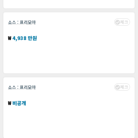
체크
소스 :
프리모아
Data 현황 분석 및 조회 시스템 Front end 개발자
₩
4,938 만원
분야 :
JavaScript
,
react.js
,
개발
모집: 기간 : 프리모아에서 확인
수집 : 2024년 01월 19일
체크
소스 :
프리모아
학교 학생 및 학사관리용 윈도우 응용프로그램 기획
₩
비공개
분야 :
개발
,
기획
모집: 기간 : 프리모아에서 확인
수집 : 2024년 01월 19일