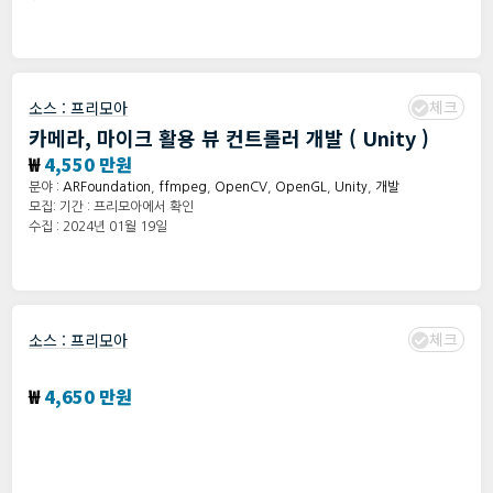
체크
소스 :
프리모아
카메라, 마이크 활용 뷰 컨트롤러 개발 ( Unity )
₩
4,550 만원
분야 :
ARFoundation
,
ffmpeg
,
OpenCV
,
OpenGL
,
Unity
,
개발
모집: 기간 : 프리모아에서 확인
수집 : 2024년 01월 19일
체크
소스 :
프리모아
투자 웹플랫폼 고도화&리뉴얼
₩
4,650 만원
분야 :
Node.js
,
PHP
,
Wordpress
,
개발
모집: 기간 : 프리모아에서 확인
수집 : 2024년 01월 19일