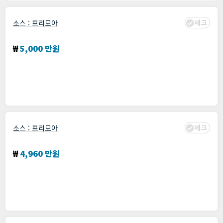
체크
소스 :
프리모아
데이터 시각화 솔루션 기능 2차 업그레이드
₩
5,000 만원
분야 :
AngularJS
,
Django
,
Git
,
Gulp
,
Python
,
restframework
,
개발
모집: 기간 : 프리모아에서 확인
수집 : 2024년 01월 19일
체크
소스 :
프리모아
팬덤 기반 소셜 커뮤니티/차트 앱개발 ( 디자인제공 )
₩
4,960 만원
분야 :
Android
,
iOS
,
Java
,
React Native
,
개발
,
동영상
,
차트앱
,
커뮤니티앱
모집: 기간 : 프리모아에서 확인
수집 : 2024년 01월 19일