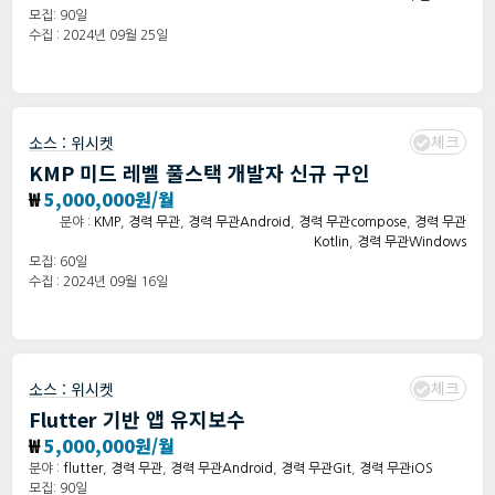
모집: 90일
수집 : 2024년 09월 25일
체크
소스 :
위시켓
KMP 미드 레벨 풀스택 개발자 신규 구인
₩
5,000,000원/월
분야 :
KMP
,
경력 무관
,
경력 무관Android
,
경력 무관compose
,
경력 무관
Kotlin
,
경력 무관Windows
모집: 60일
수집 : 2024년 09월 16일
체크
소스 :
위시켓
Flutter 기반 앱 유지보수
₩
5,000,000원/월
분야 :
flutter
,
경력 무관
,
경력 무관Android
,
경력 무관Git
,
경력 무관iOS
모집: 90일