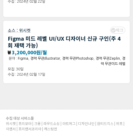
수집 : 2024년 02월 22일
체크
소스 :
위시켓
Figma 미드 레벨 UI/UX 디자이너 신규 구인(주 4
회 재택 가능)
₩
3,200,000원/월
분야 :
Figma
,
경력 무관Illustrator
,
경력 무관Photoshop
,
경력 무관Zeplin
,
경
력 무관미드 레벨
모집: 30일
수집 : 2024년 02월 17일
수집 대상 서비스들
위시켓 | 프리모아 | 크몽 | 라우드소싱 | 아트머그 | 디자인나인 | 원티드긱스 | 위프 |
이랜서 | 프리랜서코리아 | 캐스팅엔