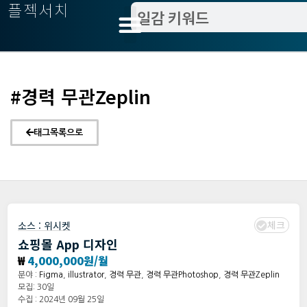
플젝서치
#경력 무관Zeplin
태그목록으로
체크
소스 :
위시켓
쇼핑몰 App 디자인
₩
4,000,000원/월
분야 :
Figma
,
illustrator
,
경력 무관
,
경력 무관Photoshop
,
경력 무관Zeplin
모집: 30일
수집 : 2024년 09월 25일