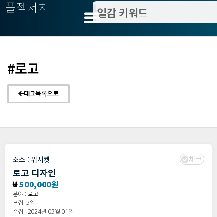
플젝서치
#로고
태그목록으로
체크
소스 :
위시켓
로고 디자인
₩
500,000원
분야 :
로고
모집: 3일
수집 : 2024년 03월 01일