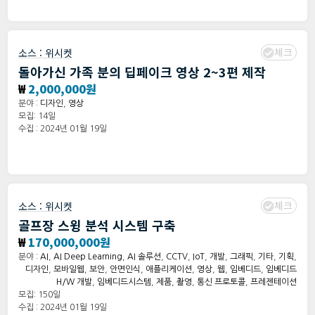
체크
소스 :
위시켓
돌아가신 가족 분의 딥페이크 영상 2~3편 제작
₩
2,000,000원
분야 :
디자인
,
영상
모집: 14일
수집 : 2024년 01월 19일
체크
소스 :
위시켓
골프장 스윙 분석 시스템 구축
₩
170,000,000원
분야 :
AI
,
AI Deep Learning
,
AI 솔루션
,
CCTV
,
IoT
,
개발
,
그래픽
,
기타
,
기획
,
디자인
,
모바일웹
,
보안
,
안면인식
,
애플리케이션
,
영상
,
웹
,
임베디드
,
임베디드
H/W 개발
,
임베디드시스템
,
제품
,
촬영
,
통신 프로토콜
,
프레젠테이션
모집: 150일
수집 : 2024년 01월 19일