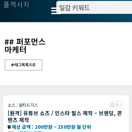
플젝서치
## 퍼포먼스
마케터
태그목록으로
체크
소스 :
원티드긱스
[원격] 유튜브 쇼츠 / 인스타 릴스 제작 – 브랜딩, 콘
텐츠 제작
₩
예상 금액 : 200만원 ~ 250만원 월 단위