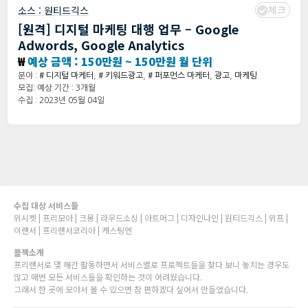
체크
소스 :
원티드긱스
[원격] 디지털 마케팅 대행 업무 – Google
Adwords, Google Analytics
₩
예상 금액 : 150만원 ~ 150만원 월 단위
분야 :
# 디지털 마케터
,
# 키워드광고
,
# 퍼포먼스 마케터
,
광고
,
마케팅
모집: 예상 기간 : 3개월
수집 : 2023년 05월 04일
수집 대상 서비스들
위시켓 | 프리모아 | 크몽 | 라우드소싱 | 아트머그 | 디자인나인 | 원티드긱스 | 위프 |
이랜서 | 프리랜서코리아 | 캐스팅엔
플젝소개
프리랜서로 몇 해간 활동하면서 서비스별로 프로젝트들을 찾다 보니 놓치는 경우도
많고 매번 모든 서비스들을 확인하는 것이 어려웠습니다.
그래서 한 곳에 모아서 볼 수 있으면 참 편하겠다 싶어서 만들었습니다.