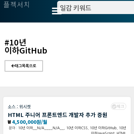
플젝서치
#10년
이하GitHub
태그목록으로
체크
소스 :
위시켓
HTML 주니어 프론트엔드 개발자 추가 증원
₩
4,500,000원/월
분야 :
10년 이하__N/A____N/A__
,
10년 이하CSS
,
10년 이하GitHub
,
10년
이하JavaScript
,
HTML