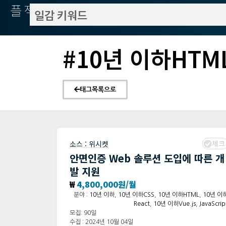
플젝서치
#10년 이하HTM
태그목록으로
체크
소스 :
위시켓
안면인증 Web 솔루션 도입에 따른 개
발 지원
₩
4,800,000원/월
분야 :
10년 이하
,
10년 이하CSS
,
10년 이하HTML
,
10년 이
React
,
10년 이하Vue.js
,
JavaScrip
모집: 90일
수집 : 2024년 10월 04일