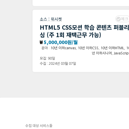
체크
소스 :
위시켓
HTML5 CSS모션 학습 콘텐츠 퍼블리
싱 (주 1회 재택근무 가능)
₩
5,000,000원/월
분야 :
10년 이하canvas
,
10년 이하CSS
,
10년 이하HTML
,
1
년 이하시니어
,
JavaScrip
모집: 90일
수집 : 2024년 03월 07일
수집 대상 서비스들