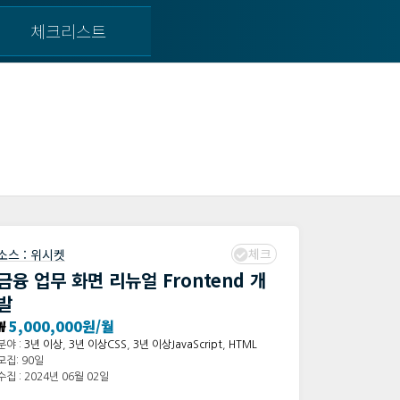
체크리스트
체크
소스 :
위시켓
금융 업무 화면 리뉴얼 Frontend 개
발
₩
5,000,000원/월
분야 :
3년 이상
,
3년 이상CSS
,
3년 이상JavaScript
,
HTML
모집: 90일
수집 : 2024년 06월 02일