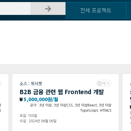
전체 프로젝트
체크
소스 :
위시켓
B2B 금융 관련 웹 Frontend 개발
₩
5,000,000원/월
상
분야 :
3년 이상
,
3년 이상CSS
,
3년 이상React
,
3년 이상
5
TypeScript
,
HTML5
모집: 150일
수집 : 2024년 06월 06일