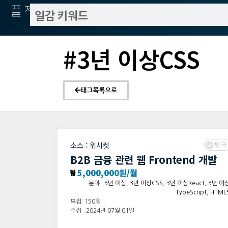
플젝서치
#3년 이상CSS
태그목록으로
체크
소스 :
위시켓
B2B 금융 관련 웹 Frontend 개발
₩
5,000,000원/월
분야 :
3년 이상
,
3년 이상CSS
,
3년 이상React
,
3년 이
TypeScript
,
HTML
모집: 150일
수집 : 2024년 07월 01일