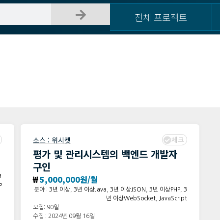
전체 프로젝트
체크
소스 :
위시켓
평가 및 관리시스템의 백엔드 개발자
구인
₩
5,000,000원/월
년
P
분야 :
3년 이상
,
3년 이상Java
,
3년 이상JSON
,
3년 이상PHP
,
3
년 이상WebSocket
,
JavaScript
모집: 90일
수집 : 2024년 09월 16일