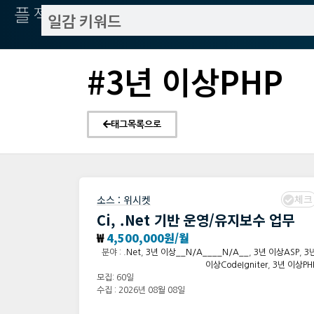
플젝서치
#3년 이상PHP
태그목록으로
체크
소스 :
위시켓
Ci, .Net 기반 운영/유지보수 업무
₩
4,500,000원/월
분야 :
.Net
,
3년 이상__N/A____N/A__
,
3년 이상ASP
,
3
이상CodeIgniter
,
3년 이상PH
모집: 60일
수집 : 2026년 08월 08일