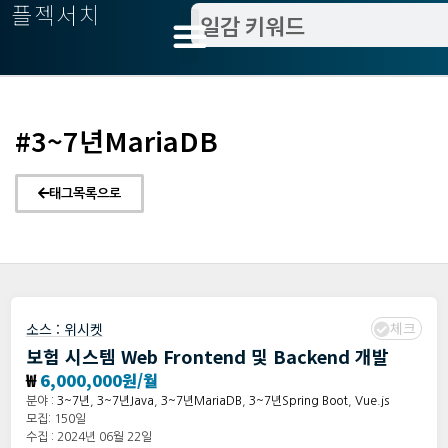
플젝서치
#3~7년MariaDB
태그목록으로
체크
소스 :
위시켓
보험 시스템 Web Frontend 및 Backend 개발
₩
6,000,000원/월
분야 :
3~7년
,
3~7년Java
,
3~7년MariaDB
,
3~7년Spring Boot
,
Vue.js
모집: 150일
수집 : 2024년 06월 22일