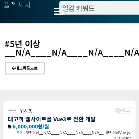
플젝서치
#5년 이상
__N/A____N/A____N/A____N/
태그목록으로
체크
소스 :
위시켓
대고객 웹사이트를 Vue3로 전환 개발
₩
6,000,000원/월
분야 :
5년 이상__N/A____N/A____N/A____N/A__
,
6년 이상Vue.js
,
JavaScript