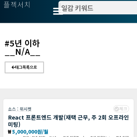
플젝서치
#5년 이하
__N/A__
태그목록으로
체크
소스 :
위시켓
React 프론트엔드 개발(재택 근무, 주 2회 오프라인
미팅)
₩
5,000,000원/월