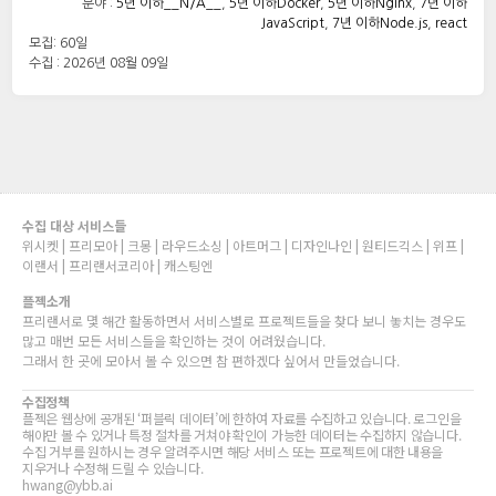
분야 :
5년 이하__N/A__
,
5년 이하Docker
,
5년 이하Nginx
,
7년 이하
JavaScript
,
7년 이하Node.js
,
react
모집: 60일
수집 : 2026년 08월 09일
수집 대상 서비스들
위시켓 | 프리모아 | 크몽 | 라우드소싱 | 아트머그 | 디자인나인 | 원티드긱스 | 위프 |
이랜서 | 프리랜서코리아 | 캐스팅엔
플젝소개
프리랜서로 몇 해간 활동하면서 서비스별로 프로젝트들을 찾다 보니 놓치는 경우도
많고 매번 모든 서비스들을 확인하는 것이 어려웠습니다.
그래서 한 곳에 모아서 볼 수 있으면 참 편하겠다 싶어서 만들었습니다.
수집정책
플젝은 웹상에 공개된 ‘퍼블릭 데이터’에 한하여 자료를 수집하고 있습니다. 로그인을
해야만 볼 수 있거나 특정 절차를 거쳐야 확인이 가능한 데이터는 수집하지 않습니다.
수집 거부를 원하시는 경우 알려주시면 해당 서비스 또는 프로젝트에 대한 내용을
지우거나 수정해 드릴 수 있습니다.
hwang@ybb.ai