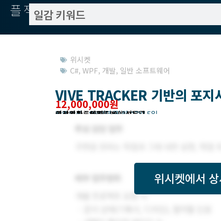
플젝서치
위시켓
C#
,
WPF
,
개발
,
일반 소프트웨어
VIVE TRACKER 기반의 포
12,000,000원
작업방식 : 외주(도급)
모집기한 : 2022년 03월 07일 5일
예상기간 : 45일
위시켓등록일자 : 2022.02.21.
고객위치 : 서울특별시 성동구
위시켓
에서 상