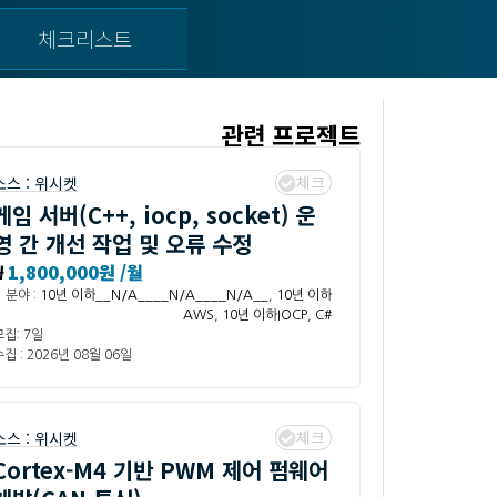
체크리스트
관련 프로젝트
체크
소스 :
위시켓
게임 서버(C++, iocp, socket) 운
영 간 개선 작업 및 오류 수정
₩
1,800,000원 /월
분야 :
10년 이하__N/A____N/A____N/A__
,
10년 이하
AWS
,
10년 이하IOCP
,
C#
모집: 7일
집 : 2026년 08월 06일
체크
소스 :
위시켓
Cortex-M4 기반 PWM 제어 펌웨어