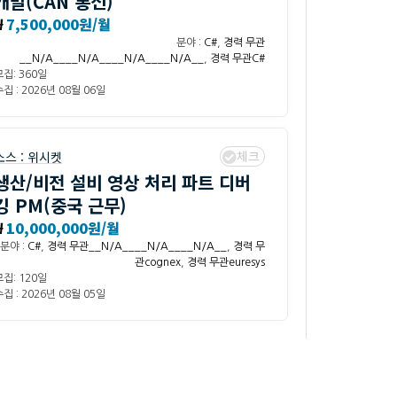
개발(CAN 통신)
₩
7,500,000원/월
분야 :
C#
,
경력 무관
__N/A____N/A____N/A____N/A__
,
경력 무관C#
모집: 360일
집 : 2026년 08월 06일
체크
소스 :
위시켓
생산/비전 설비 영상 처리 파트 디버
깅 PM(중국 근무)
₩
10,000,000원/월
분야 :
C#
,
경력 무관__N/A____N/A____N/A__
,
경력 무
관cognex
,
경력 무관euresys
모집: 120일
집 : 2026년 08월 05일