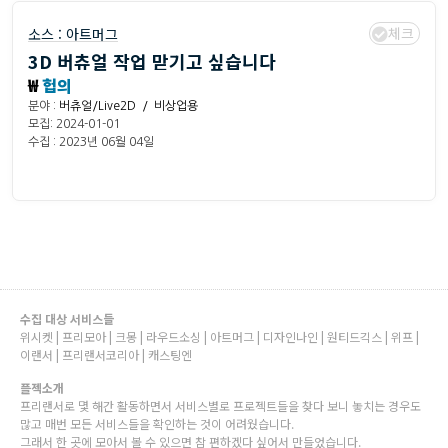
체크
소스 :
아트머그
3D 버츄얼 작업 맏기고 싶습니다
₩
헙의
분야 :
버츄얼/Live2D / 비상업용
모집: 2024-01-01
수집 : 2023년 06월 04일
수집 대상 서비스들
위시켓 | 프리모아 | 크몽 | 라우드소싱 | 아트머그 | 디자인나인 | 원티드긱스 | 위프 |
이랜서 | 프리랜서코리아 | 캐스팅엔
플젝소개
프리랜서로 몇 해간 활동하면서 서비스별로 프로젝트들을 찾다 보니 놓치는 경우도
많고 매번 모든 서비스들을 확인하는 것이 어려웠습니다.
그래서 한 곳에 모아서 볼 수 있으면 참 편하겠다 싶어서 만들었습니다.