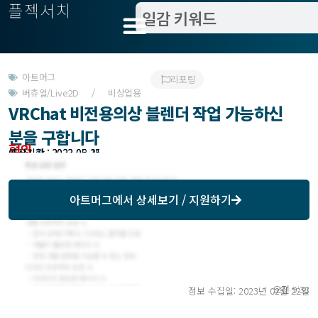
플젝서치
아트머그
리포팅
버츄얼/Live2D / 비상업용
VRChat 비전용의상 블렌더 작업 가능하신
분을 구합니다
협의
모집기한 : 2023-03-15
예상기간 : 2023-05-31
아트머그
에서 상세보기 / 지원하기
오전 9:38
정보 수집일: 2023년 02월 22일